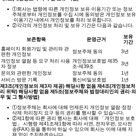
①
회사는 법령에 따른 개인정보 보유·이용기간 또는 정보
주체로부터 개인정보를 수집 시에 동의받은 개인정보 보유
·이용기간 내에서 개인정보를 처리·보유합니다.
②
각각의 개인정보 처리 및 보유 기간은 다음과 같습니다.
보유
보존항목
운영근거
기간
홈페이지 회원가입 및 관리와 관
정보주체 동의
3년
련한 개인정보
개인정보 열람 등 요구 처리 사용
개인정보보호법 제35
3년
자 정보
조-제39조
문의와 관련한 개인정보
정보주체 동의
1년
서비스 방문 기록
통신비밀보호법
1년
제3조(개인정보의 제3자 제공) 해당사항 없음
제4조(개인정보처
리 위탁) 해당사항 없음
제5조(정보주체와 법정대리인의 권리·의
무 및 그 행사방법)
①
정보주체는 회사에 대해 언제든지 개인정보 열람·정정·
삭제·처리정지 요구 등의 권리를 행사할 수 있습니다.
②
제1항에 따른 권리 행사는 회사에 대해 「개인정보 보호
법」 시행령 제41조제1항에 따라 서면, 전자우편, 모사전
송(FAX) 등을 통하여 하실 수 있으며 회사는 이에 대해 지
체 없이 조치하겠습니다.