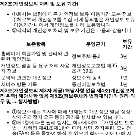
제2조(개인정보의 처리 및 보유 기간)
①
회사는 법령에 따른 개인정보 보유·이용기간 또는 정보
주체로부터 개인정보를 수집 시에 동의받은 개인정보 보유
·이용기간 내에서 개인정보를 처리·보유합니다.
②
각각의 개인정보 처리 및 보유 기간은 다음과 같습니다.
보유
보존항목
운영근거
기간
홈페이지 회원가입 및 관리와 관
정보주체 동의
3년
련한 개인정보
개인정보 열람 등 요구 처리 사용
개인정보보호법 제35
3년
자 정보
조-제39조
문의와 관련한 개인정보
정보주체 동의
1년
서비스 방문 기록
통신비밀보호법
1년
제3조(개인정보의 제3자 제공) 해당사항 없음
제4조(개인정보처
리 위탁) 해당사항 없음
제5조(정보주체와 법정대리인의 권리·의
무 및 그 행사방법)
①
정보주체는 회사에 대해 언제든지 개인정보 열람·정정·
삭제·처리정지 요구 등의 권리를 행사할 수 있습니다.
②
제1항에 따른 권리 행사는 회사에 대해 「개인정보 보호
법」 시행령 제41조제1항에 따라 서면, 전자우편, 모사전
송(FAX) 등을 통하여 하실 수 있으며 회사는 이에 대해 지