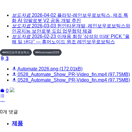
보도자료
2026-04-02
플라잎-레인보우로보틱스, 제조 특
화 AI 양팔로봇 V2 공동 개발 추진
보도자료
2026-03-03
헌인타운개발, 레인보우로보틱스와
인공지능 보안로봇 도입 업무협약 체결
보도자료
2026-02-23
이재용 회장 '삼성의 미래' PICK "올
해 일 낸다" — 휴머노이드 원조 레인보우로보틱스
##레인보우로보틱스
##Automate2026
board::fileAttachedList
3
Automate 2026.png
(172.01kB)
0528_Automate_Show_PR-Video_fin.mp4
(97.75MB)
0528_Automate_Show_PR-Video_fin.mp4
(97.75MB)
board::like
share
0
목
록
more
0
개 댓글
제품