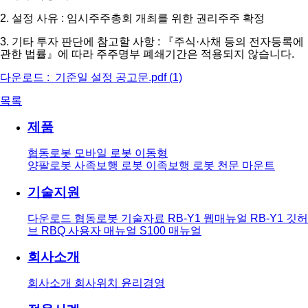
2. 설정 사유 : 임시주주총회 개최를 위한 권리주주 확정
3. 기타 투자 판단에 참고할 사항 : 『주식·사채 등의 전자등록에
관한 법률』에 따라 주주명부 폐쇄기간은 적용되지 않습니다.
다운로드 :
기준일 설정 공고문.pdf (1)
목록
제품
협동로봇
모바일 로봇
이동형
양팔로봇
사족보행 로봇
이족보행 로봇
천문 마운트
기술지원
다운로드
협동로봇 기술자료
RB-Y1 웹매뉴얼
RB-Y1 깃허
브
RBQ 사용자 매뉴얼
S100 매뉴얼
회사소개
회사소개
회사위치
윤리경영