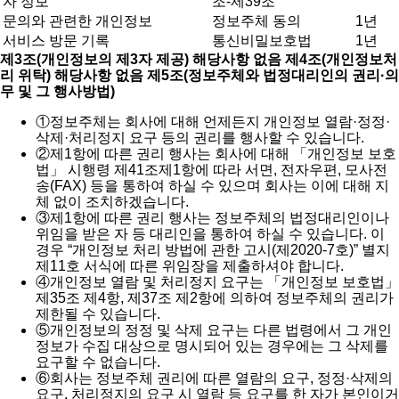
자 정보
조-제39조
문의와 관련한 개인정보
정보주체 동의
1년
서비스 방문 기록
통신비밀보호법
1년
제3조(개인정보의 제3자 제공) 해당사항 없음
제4조(개인정보처
리 위탁) 해당사항 없음
제5조(정보주체와 법정대리인의 권리·의
무 및 그 행사방법)
①
정보주체는 회사에 대해 언제든지 개인정보 열람·정정·
삭제·처리정지 요구 등의 권리를 행사할 수 있습니다.
②
제1항에 따른 권리 행사는 회사에 대해 「개인정보 보호
법」 시행령 제41조제1항에 따라 서면, 전자우편, 모사전
송(FAX) 등을 통하여 하실 수 있으며 회사는 이에 대해 지
체 없이 조치하겠습니다.
③
제1항에 따른 권리 행사는 정보주체의 법정대리인이나
위임을 받은 자 등 대리인을 통하여 하실 수 있습니다. 이
경우 “개인정보 처리 방법에 관한 고시(제2020-7호)” 별지
제11호 서식에 따른 위임장을 제출하셔야 합니다.
④
개인정보 열람 및 처리정지 요구는 「개인정보 보호법」
제35조 제4항, 제37조 제2항에 의하여 정보주체의 권리가
제한될 수 있습니다.
⑤
개인정보의 정정 및 삭제 요구는 다른 법령에서 그 개인
정보가 수집 대상으로 명시되어 있는 경우에는 그 삭제를
요구할 수 없습니다.
⑥
회사는 정보주체 권리에 따른 열람의 요구, 정정·삭제의
요구, 처리정지의 요구 시 열람 등 요구를 한 자가 본인이거