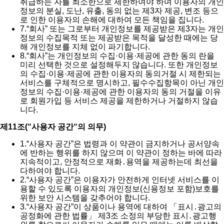
취급하는 자를 최소한으로 제한하여야 하며 이용자의 개인
정보의 분실, 도난, 유출, 동의 없는 제3자 제공, 변조 등으
로 인한 이용자의 손해에 대하여 모든 책임을 집니다.
7.
“회사” 또는 그로부터 개인정보를 제공받은 제3자는 개인
정보의 수집목적 또는 제공받은 목적을 달성한 때에는 당
해 개인정보를 지체 없이 파기합니다.
8.
“회사”는 개인정보의 수집·이용·제공에 관한 동의 란을
미리 선택한 것으로 설정해두지 않습니다. 또한 개인정보
의 수집·이용·제공에 관한 이용자의 동의거절 시 제한되는
서비스를 구체적으로 명시하고, 필수수집항목이 아닌 개인
정보의 수집·이용·제공에 관한 이용자의 동의 거절을 이유
로 회원가입 등 서비스 제공을 제한하거나 거절하지 않습
니다.
제11조(“사용자 공간“의 의무)
1.
“사용자 공간”은 법령과 이 약관이 금지하거나 공서양속
에 반하는 행위를 하지 않으며 이 약관이 정하는 바에 따라
지속적이고, 안정적으로 재화․용역을 제공하는데 최선을
다하여야 합니다.
2.
“사용자 공간”은 이용자가 안전하게 인터넷 서비스를 이
용할 수 있도록 이용자의 개인정보(신용정보 포함)보호를
위한 보안 시스템을 갖추어야 합니다.
3.
“사용자 공간”이 상품이나 용역에 대하여 「표시․광고의
공정화에 관한 법률」 제3조 소정의 부당한 표시․광고행