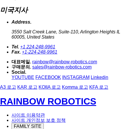
미국지사
Address.
3550 Salt Creek Lane, Suite-110, Arlington Heights IL
60005, United States
Tel.
+1 224-248-9961
Fax.
+1-224-248-9961
대표메일.
rainbow@rainbow-robotics.com
구매문의.
sales@rainbow-robotics.com
Social.
YOUTUBE
FACEBOOK
INSTAGRAM
Linkedin
A3 로고
KAR 로고
KOIIA 로고
Komma 로고
KFA 로고
RAINBOW ROBOTICS
사이트 이용약관
사이트 개인정보 보호 정책
FAMILY SITE