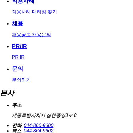
적용사례
적용사례
대리점 찾기
채용
채용공고
채용문의
PR/IR
PR
IR
문의
문의하기
본사
주소.
세종특별자치시 집현중앙3로 8
전화.
044-860-9600
팩스.
044-864-9602