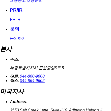
채용공고
채용문의
PR/IR
PR
IR
문의
문의하기
본사
주소.
세종특별자치시 집현중앙3로 8
전화.
044-860-9600
팩스.
044-864-9602
미국지사
Address.
3550 Salt Creek Lane, Suite-110, Arlington Heights IL