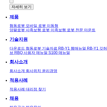
자세히 보기
제품
협동로봇
모바일 로봇
이동형
양팔로봇
사족보행 로봇
이족보행 로봇
천문 마운트
기술지원
다운로드
협동로봇 기술자료
RB-Y1 웹매뉴얼
RB-Y1 깃허
브
RBQ 사용자 매뉴얼
S100 매뉴얼
회사소개
회사소개
회사위치
윤리경영
적용사례
적용사례
대리점 찾기
채용