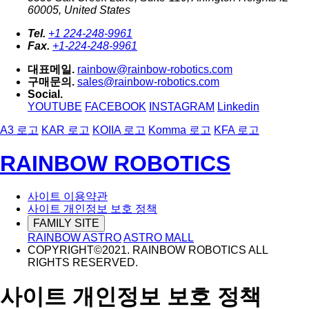
60005, United States
Tel.
+1 224-248-9961
Fax.
+1-224-248-9961
대표메일.
rainbow@rainbow-robotics.com
구매문의.
sales@rainbow-robotics.com
Social.
YOUTUBE
FACEBOOK
INSTAGRAM
Linkedin
A3 로고
KAR 로고
KOIIA 로고
Komma 로고
KFA 로고
RAINBOW ROBOTICS
사이트 이용약관
사이트 개인정보 보호 정책
FAMILY SITE
RAINBOW ASTRO
ASTRO MALL
COPYRIGHT©2021. RAINBOW ROBOTICS ALL
RIGHTS RESERVED.
사이트 개인정보 보호 정책