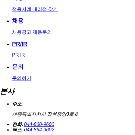
적용사례
대리점 찾기
채용
채용공고
채용문의
PR/IR
PR
IR
문의
문의하기
본사
주소.
세종특별자치시 집현중앙3로 8
전화.
044-860-9600
팩스.
044-864-9602