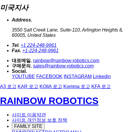
미국지사
Address.
3550 Salt Creek Lane, Suite-110, Arlington Heights IL
60005, United States
Tel.
+1 224-248-9961
Fax.
+1-224-248-9961
대표메일.
rainbow@rainbow-robotics.com
구매문의.
sales@rainbow-robotics.com
Social.
YOUTUBE
FACEBOOK
INSTAGRAM
Linkedin
A3 로고
KAR 로고
KOIIA 로고
Komma 로고
KFA 로고
RAINBOW ROBOTICS
사이트 이용약관
사이트 개인정보 보호 정책
FAMILY SITE