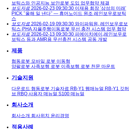
보틱스와 인공지능 보안로봇 도입 업무협약 체결
보도자료
2026-02-23 09:30:30
이재용 회장 '삼성의 미래'
PICK "올해 일 낸다" — 휴머노이드 원조 레인보우로보틱
스
보도자료
2026-02-19 09:30:30
와이파워원, 레인보우로보
틱스·PHA 자율주행이동로봇 무선 충전 시스템 업무 협약
보도자료
2026-02-13 09:30:30
피에이치에이,레인보우로
보틱스 등과 AMR용 무선충전 시스템 공동 개발
제품
협동로봇
모바일 로봇
이동형
양팔로봇
사족보행 로봇
이족보행 로봇
천문 마운트
기술지원
다운로드
협동로봇 기술자료
RB-Y1 웹매뉴얼
RB-Y1 깃허
브
RBQ 사용자 매뉴얼
S100 매뉴얼
회사소개
회사소개
회사위치
윤리경영
적용사례