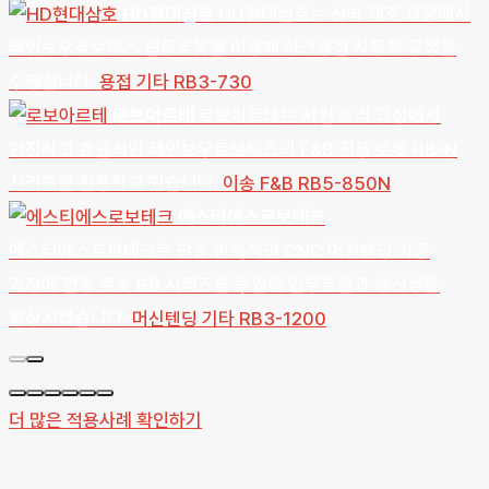
HD현대삼호
HD현대삼호는 선박 제조 과정에서
레인보우로보틱스 협동로봇을 이용해 아크용접 자동화 공정을
수행합니다.
용접
기타
RB3-730
로보아르테
로보아르테는 치킨 조리 과정에서
안전하고 효율적인 레인보우로보틱스의 F&B 전용 로봇 RB-N
시리즈를 활용하고 있습니다.
이송
F&B
RB5-850N
에스티에스로보테크
에스티에스로보테크는 단순 반복적인 CNC 머신텐딩 가공
과정에 협동 로봇 RB 시리즈를 투입해 업무효율과 생산성을
향상시켰습니다.
머신텐딩
기타
RB3-1200
더 많은 적용사례 확인하기