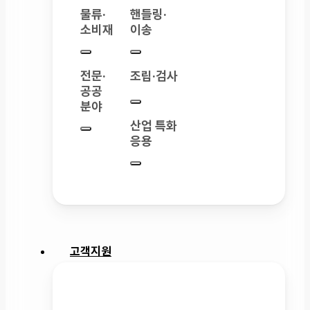
물류·
핸들링·
소비재
이송
전문·
조립·검사
공공
분야
산업 특화
응용
고객지원