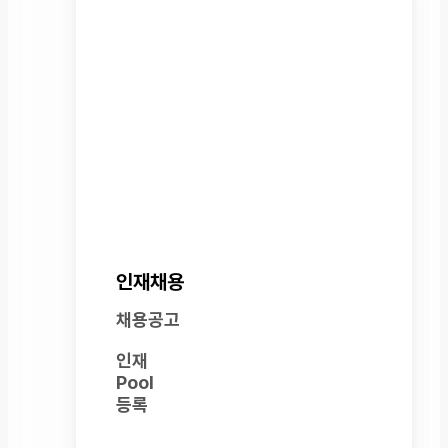
인재채용
레인보우로보틱스는 인간의 상상력이
닿는 곳까지
로봇의 모든 가능성을 함께 넓혀갑니다
인재채용
채용공고
인재
Pool
등록