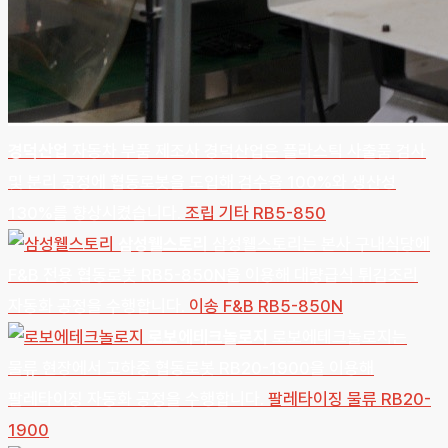
경덕산업
자동차 부품 제조사 경덕산업은 플라스틱 사출품 검사
및 분리 공정에 협동로봇을 도입해 검수율 100%와 생산성
130%를 향상시켰습니다.
조립
기타
RB5-850
삼성웰스토리
삼성웰스토리는 본사 구내식당에
F&B 전용 협동로봇 RB5-850N을 이용해 대량급식 튀김조리
자동화 공정을 수행합니다.
이송
F&B
RB5-850N
로보에테크놀로지
로보에테크놀로지는
물류 현장에서 고하중 협동로봇 RB20-1900을 이용해
팔레타이징 자동화 공정을 수행합니다.
팔레타이징
물류
RB20-
1900