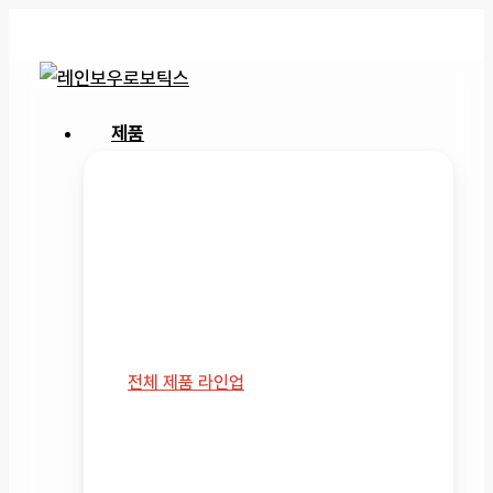
Skip
to
main
content
search
Menu
제품
제품
다양한 분야의 문제를 해결하는 로봇
자동화
플랫폼부터 미래 기술을 연구하는
플랫폼까지
전체 제품 라인업