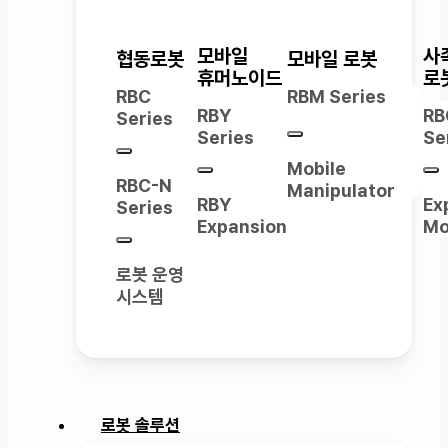
모바일
사
협동로봇
모바일 로봇
휴머노이드
로
RBC
RBM Series
RBY
RB
Series
Series
Se
Mobile
RBC-N
Manipulator
RBY
Ex
Series
Expansion
Mo
로봇 운영
시스템
로봇 솔루션