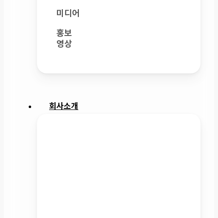
미디어
홍보
영상
LinkedIn
YouTube
Instagram
Facebook
회사소개
회사소개
핵심 부품부터 다양한 로봇 플랫폼까지,
로봇기술의 전 영역을 아우르는 종합
로봇 회사